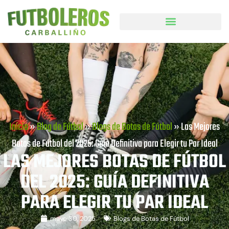
Inicio
»
Blog de Fútbol
»
Blogs de Botas de Fútbol
»
Las Mejores
Botas de Fútbol del 2025: Guía Definitiva para Elegir tu Par Ideal
LAS MEJORES BOTAS DE FÚTBOL
DEL 2025: GUÍA DEFINITIVA
PARA ELEGIR TU PAR IDEAL
mayo 30, 2025
Blogs de Botas de Fútbol