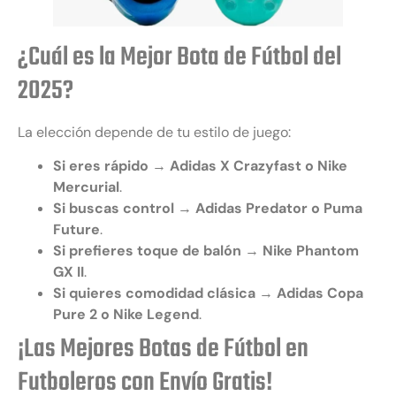
¿Cuál es la Mejor Bota de Fútbol del
2025?
La elección depende de tu estilo de juego:
Si eres rápido
→
Adidas X Crazyfast o Nike
Mercurial
.
Si buscas control
→
Adidas Predator o Puma
Future
.
Si prefieres toque de balón
→
Nike Phantom
GX II
.
Si quieres comodidad clásica
→
Adidas Copa
Pure 2 o Nike Legend
.
¡Las Mejores Botas de Fútbol en
Futboleros con Envío Gratis!