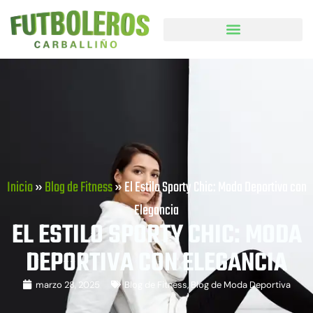
Inicio
»
Blog de Fitness
»
El Estilo Sporty Chic: Moda Deportiva con
Elegancia
EL ESTILO SPORTY CHIC: MODA
DEPORTIVA CON ELEGANCIA
marzo 28, 2025
Blog de Fitness
,
Blog de Moda Deportiva