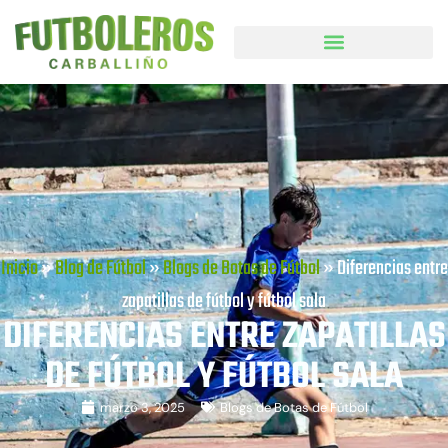
Inicio
»
Blog de Fútbol
»
Blogs de Botas de Fútbol
»
Diferencias entre
zapatillas de fútbol y fútbol sala
DIFERENCIAS ENTRE ZAPATILLAS
DE FÚTBOL Y FÚTBOL SALA
marzo 3, 2025
Blogs de Botas de Fútbol